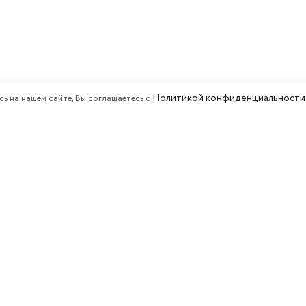
Политикой конфиденциальности 
сь на нашем сайте, Вы соглашаетесь с
+7(495) 221-75-44
омпании
еральный подряд в Москве и МО
119034, Россия, Москва
ул. Остоженка, д. 19 стр.1
Время работы:
Пн-Пт 09:00–19:30