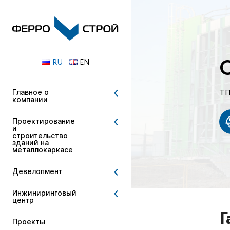
О
RU
EN
ТП
Главное о
компании
Проектирование
и
строительство
зданий на
металлокаркасе
Девелопмент
Инжиниринговый
центр
Г
Проекты