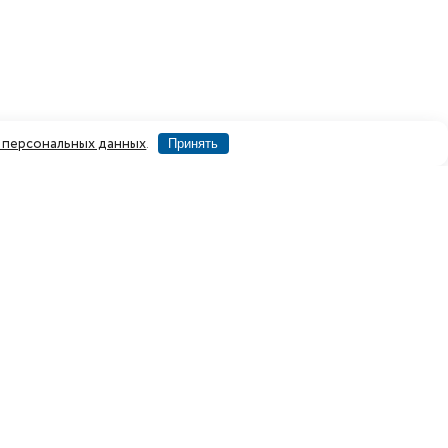
персональных данных
.
Принять
по вопросам проектирования и
строительства зданий на основе
металлокаркаса
info@ferrostroy.ru