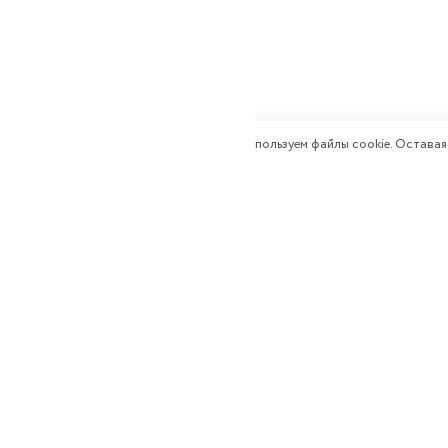
Мы используем файлы cookie. Оставая
О к
Ген
Все права защищены:
"Ферро-Строй"