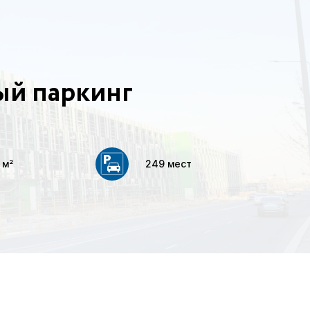
й паркинг
 м²
249 мест